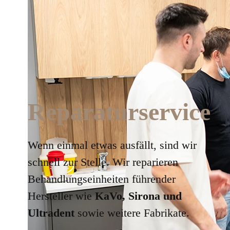
Reparaturservice
Wenn einmal etwas ausfällt, sind wir
schnell zur Stelle. Wir reparieren
Behandlungseinheiten führender
Hersteller wie
KaVo, Sirona und
Ultradent
sowie weitere Fabrikate.