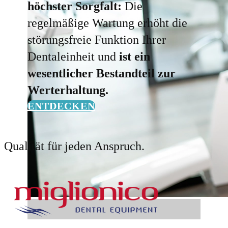
höchster Sorgfalt:
Die
regelmäßige Wartung erhöht die
störungsfreie Funktion Ihrer
Dentaleinheit und
ist ein
wesentlicher Bestandteil zur
Werterhaltung.
ENTDECKEN
Qualität für jeden Anspruch.