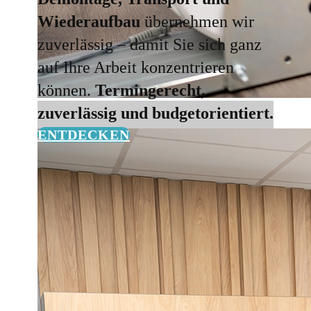
Wiederaufbau
übernehmen wir
zuverlässig – damit Sie sich ganz
auf Ihre Arbeit konzentrieren
können.
Termingerecht,
zuverlässig und budgetorientiert.
ENTDECKEN