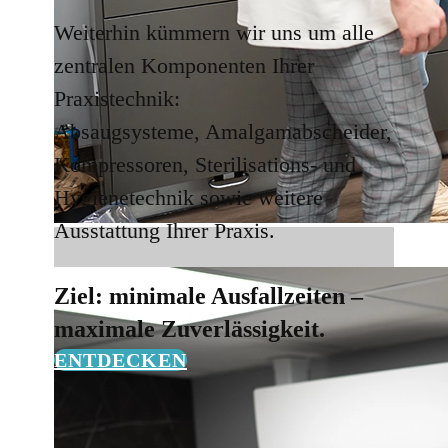
Weiterhin kümmern wir uns um alle
zentralen Komponenten Ihrer
Praxistechnik:
Absaugsysteme, Amalgamabscheider,
Kompressoren, Sterilisations- und
Hygienetechnik sowie weitere
Ausstattung Ihrer Praxis.
Ziel: minimale Ausfallzeiten –
maximale Zuverlässigkeit.
ENTDECKEN