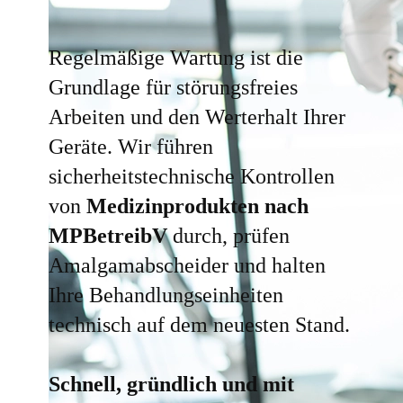
Regelmäßige Wartung ist die
Grundlage für störungsfreies
Arbeiten und den Werterhalt Ihrer
Geräte. Wir führen
sicherheitstechnische Kontrollen
von
Medizinprodukten nach
MPBetreibV
durch, prüfen
Amalgamabscheider und halten
Ihre Behandlungseinheiten
technisch auf dem neuesten Stand.
Schnell, gründlich und mit